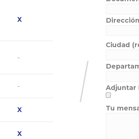
X
Dirección
Ciudad (r
-
Departam
-
Adjuntar
Tu mensa
X
X