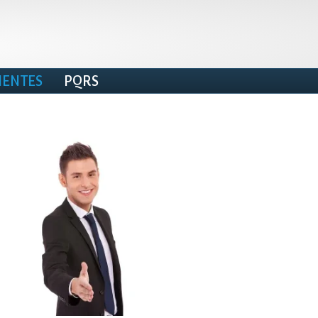
IENTES
PQRS